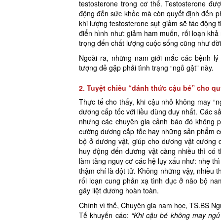
testosterone trong cơ thể. Testosterone đượ
động đến sức khỏe mà còn quyết định đến ph
khi lượng testosterone sụt giảm sẽ tác động 
điển hình như: giảm ham muốn, rối loạn kh
trọng đến chất lượng cuộc sống cũng như đờ
Ngoài ra, những nam giới mắc các bệnh lý 
tượng dễ gặp phải tình trạng “ngủ gật” này.
2. Tuyệt chiêu “đánh thức cậu bé” cho q
Thực tế cho thấy, khi cậu nhỏ không may “n
dương cấp tốc với liều dùng duy nhất. Các s
nhưng các chuyên gia cảnh báo đó không p
cường dương cấp tốc hay những sản phẩm có t
bộ ở dương vật, giúp cho dương vật cương c
huy động đến dương vật càng nhiều thì có t
làm tăng nguy cơ các hệ lụy xấu như: nhẹ thì
thậm chí là đột tử. Không những vậy, nhiều
rối loạn cung phản xạ tình dục ở não bộ nam
gây liệt dương hoàn toàn.
Chính vì thế, Chuyên gia nam học, TS.BS N
Tế khuyến cáo:
“Khi cậu bé không may ngủ 