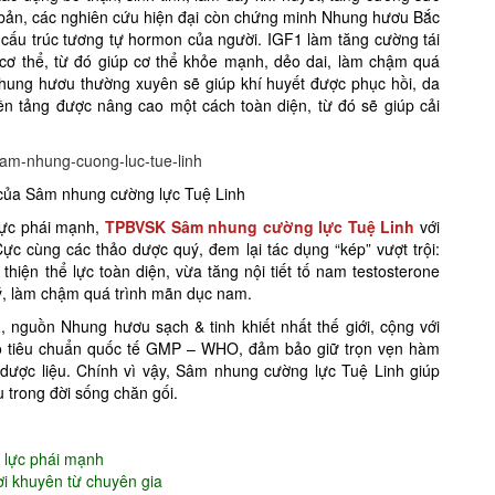
 bản, các nghiên cứu hiện đại còn chứng minh Nhung hươu Bắc
cấu trúc tương tự hormon của người. IGF1 làm tăng cường tái
cơ thể, từ đó giúp cơ thể khỏe mạnh, dẻo dai, làm chậm quá
 Nhung hươu thường xuyên sẽ giúp khí huyết được phục hồi, da
ền tảng được nâng cao một cách toàn diện, từ đó sẽ giúp cải
của Sâm nhung cường lực Tuệ Linh
lực phái mạnh,
TPBVSK Sâm nhung cường lực Tuệ Linh
với
c cùng các thảo dược quý, đem lại tác dụng “kép” vượt trội:
hiện thể lực toàn diện, vừa tăng nội tiết tố nam testosterone
lý, làm chậm quá trình mãn dục nam.
a
, nguồn Nhung hươu sạch & tinh khiết nhất thế giới, cộng với
eo tiêu chuẩn quốc tế GMP – WHO, đảm bảo giữ trọn vẹn hàm
a dược liệu. Chính vì vậy, Sâm nhung cường lực Tuệ Linh giúp
 trong đời sống chăn gối.
h lực phái mạnh
i khuyên từ chuyên gia