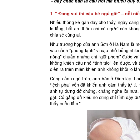
- đây chắc hẳn là câu hỏi mà nhiều quý ôn
1. “ Đang vui thì cậu bé ngủ gật” – nỗi ni
Nhiều thống kê gần đây cho thấy, ngày càn
lo lắng, bất an, thậm chí có người còn khôn
chia sẻ cùng ai.
Như trường hợp của anh Sơn ở Hà Nam là một
vào cảnh “phòng lạnh” vì cậu nhỏ bỗng nhiên
nòng” chuẩn nhưng chỉ “giữ phom” được vài 
không khiến cậu nhỏ “tỉnh táo” lên được, và 
diễn ra triền miên khiến anh không khỏi lo lắn
Cùng cảnh ngộ trên, anh Văn ở Đình lập, Lạ
“lệch pha” vốn đã khiến anh cảm thấy tự ti, 
anh tự dưng dở chứng, chẳng nghe lời nữa,
gật. Cố gắng đủ kiểu nó cũng chỉ tỉnh dậy đượ
thấy buồn lắm.”