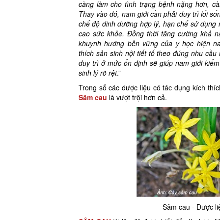
càng làm cho tình trạng bệnh nặng hơn, c
Thay vào đó, nam giới cần phải duy trì lối s
chế độ dinh dưỡng hợp lý, hạn chế sử dụng r
cao sức khỏe. Đồng thời tăng cường khả nă
khuynh hướng bền vững của y học hiện nay
thích sản sinh nội tiết tố theo đúng nhu cầ
duy trì ở mức ổn định sẽ giúp nam giới kiể
sinh lý rõ rệt
.”
Trong số các dược liệu có tác dụng kích thích
Sâm cau
là vượt trội hơn cả.
Sâm cau - Dược li