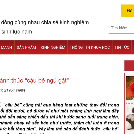
Đăn
 đồng cùng nhau chia sẻ kinh nghiệm
 sinh lực nam
I MẠNH
SẢN PHẨM
KINH NGHIỆM
THÔNG TIN KHOA HỌC
TIN TỨC
ánh thức “cậu bé ngủ gật”
m:
21954 views
 “cậu bé” cũng trải qua hàng loạt những thay đổi trong
ổi đôi mươi, nó được ví như một chàng lính ngự lâm đầy
 thế sẵn sàng chiến đấu thì khi bước sang tuổi trung niên,
nhanh nhạy và sắc bén như trước, thậm chí luôn ở trong
“lực bất tòng tâm”. Vậy làm thế nào để đánh thức “cậu bé”