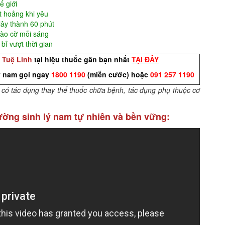
ế giới
t hoảng khi yêu
iây thành 60 phút
hào cờ mỗi sáng
bỉ vượt thời gian
 Tuệ Linh
tại hiệu thuốc gần bạn nhất
TẠI ĐÂY
ý nam
gọi
ngay
1800 1190
(miễn cước) hoặc
091 257 1190
có tác dụng thay thế thuốc chữa bệnh, tác dụng phụ thuộc cơ
cường sinh lý nam tự nhiên và bền vững: