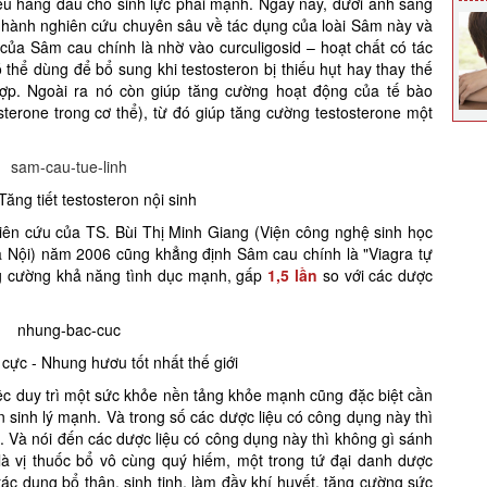
iệu hàng đầu cho sinh lực phái mạnh. Ngày nay, dưới ánh sáng
n hành nghiên cứu chuyên sâu về tác dụng của loài Sâm này và
của Sâm cau chính là nhờ vào curculigosid – hoạt chất có tác
thể dùng để bổ sung khi testosteron bị thiếu hụt hay thay thế
hợp. Ngoài ra nó còn giúp tăng cường hoạt động của tế bào
osterone trong cơ thể), từ đó giúp tăng cường testosterone một
ăng tiết testosteron nội sinh
hiên cứu của TS. Bùi Thị Minh Giang (Viện công nghệ sinh học
Nội) năm 2006 cũng khẳng định Sâm cau chính là "Viagra tự
ăng cường khả năng tình dục mạnh, gấp
1,5 lần
so với các dược
ực - Nhung hươu tốt nhất thế giới
iệc duy trì một sức khỏe nền tảng khỏe mạnh cũng đặc biệt cần
ốn sinh lý mạnh. Và trong số các dược liệu có công dụng này thì
cả. Và nói đến các dược liệu có công dụng này thì không gì sánh
 vị thuốc bổ vô cùng quý hiếm, một trong tứ đại danh dược
c dụng bổ thận, sinh tinh, làm đầy khí huyết, tăng cường sức