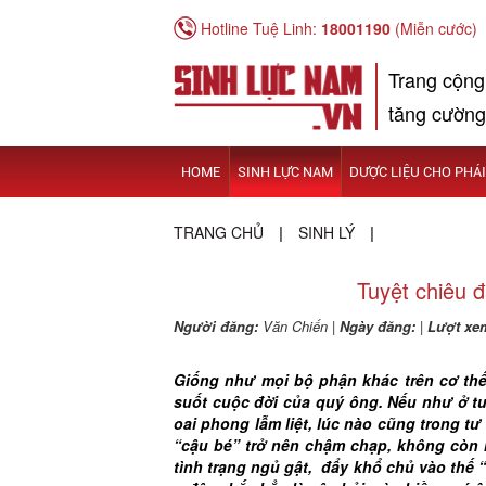
Hotline Tuệ Linh:
18001190
(Miễn cước)
Trang cộng
tăng cường
HOME
SINH LỰC NAM
DƯỢC LIỆU CHO PHÁ
TRANG CHỦ
SINH LÝ
|
|
Tuyệt chiêu đ
Người đăng:
Văn Chiến
|
Ngày đăng:
|
Lượt xe
Giống như mọi bộ phận khác trên cơ thế,
suốt cuộc đời của quý ông. Nếu như ở tu
oai phong lẫm liệt, lúc nào cũng trong tư
“cậu bé” trở nên chậm chạp, không còn 
tình trạng ngủ gật, đẩy khổ chủ vào thế 