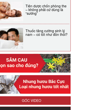
Tiên dược chốn phòng the
– không phải cứ dùng là
“sướng”
Thuốc tăng cường sinh lý
nam – có tốt như đồn thổi?
GÓC VIDEO