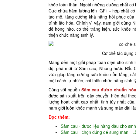
khỏe toàn thân. Ngoài những dưỡng chất cơ
Cực chứa hàm lượng lớn IGF1 - hợp chất có 
tạo mô, tăng cường khả năng hồi phục của 
trình lão hóa. Chính vì vậy, nam giới dùng
dẻ hồng hào, cơ thể tráng kiện, sức khỏe n
thiện chức năng sinh lý.
Cơ chế tác dụng 
Mang đến một giải pháp toàn diện cho sinh 
đột phá mới từ Sâm cau, Nhung hươu Bắc Cự
vừa giúp tăng cường sức khỏe nền tảng, cải t
một cách tự nhiên, cải thiện chức năng sinh 
Cùng với nguồn
Sâm cau được chuẩn hó
được sản xuất trên dây chuyền hiện đại th
lượng hoạt chất cao nhất, tinh túy nhất củ
nam giới luôn khỏe mạnh và sung mãn dài lâu
Đọc thêm:
Sâm cau - dược liệu hàng đầu cho sin
Sâm cau - chọn đúng để sung mãn - Lờ