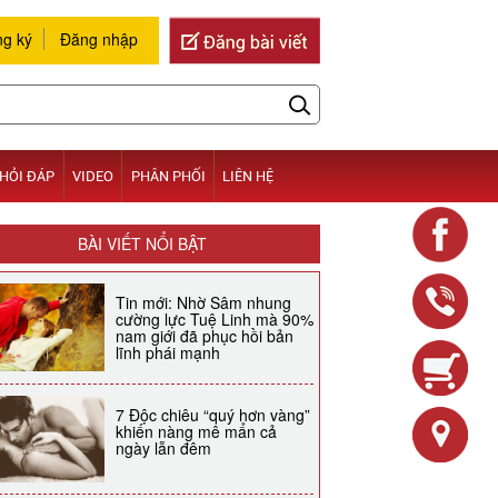
g ký
Đăng nhập
HỎI ĐÁP
VIDEO
PHÂN PHỐI
LIÊN HỆ
BÀI VIẾT NỔI BẬT
Tin mới: Nhờ Sâm nhung
cường lực Tuệ Linh mà 90%
nam giới đã phục hồi bản
lĩnh phái mạnh
7 Độc chiêu “quý hơn vàng”
khiến nàng mê mẩn cả
ngày lẫn đêm