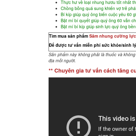
Thực hư về loại nhung hươu tốt nhất th
Chồng bỗng quá sung khiến vợ trẻ phá
Bí kíp giúp quý ông biến cuộc yêu 60 g
Bật mí bí quyết giúp quý ông 60 vẫn c
Bật mí bí kíp giúp sinh lực quý ông bền 
Tìm mua sản phẩm
Sâm nhung cường lực
Để được tư vấn miễn phí sức khỏe/sinh l
Sản phẩm này không phải là thuốc và không 
địa mỗi người.
** Chuyên gia tư vấn cách tăng 