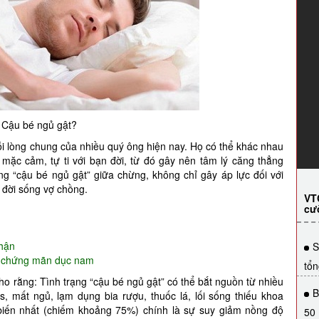
Cậu bé ngủ gật?
i lòng chung của nhiều quý ông hiện nay. Họ có thể khác nhau
mặc cảm, tự ti với bạn đời, từ đó gây nên tâm lý căng thẳng
ng “cậu bé ngủ gật” giữa chừng, không chỉ gây áp lực đối với
 đời sống vợ chồng.
VT
cư
thận
S
uả chứng mãn dục nam
tổn
o rằng: Tình trạng “cậu bé ngủ gật” có thể bắt nguồn từ nhiều
B
s, mất ngủ, lạm dụng bia rượu, thuốc lá, lối sống thiếu khoa
biến nhất (chiếm khoảng 75%) chính là sự suy giảm nồng độ
50