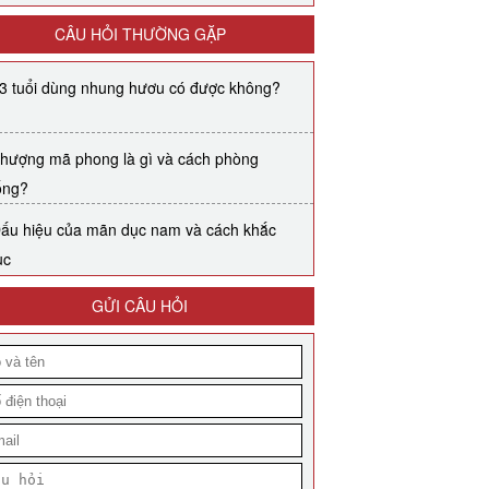
CÂU HỎI THƯỜNG GẶP
3 tuổi dùng nhung hươu có được không?
hượng mã phong là gì và cách phòng
ống?
ấu hiệu của mãn dục nam và cách khắc
ục
GỬI CÂU HỎI