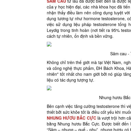
SÂM CAU
từ lâu đã được biết đến là dược l
của y học hiện đại, các nhà khoa học đã tiế
nhận thấy điều làm nên công dụng tuyệt vời 
dụng tương tự như hormone testosterone, có 
việc sử dụng liệu pháp testosterone tổng 
Leydig trong tinh hoàn (nơi tiết ra 95% test
cách tự nhiên, ổn định và bền vững.
Sâm cau - T
Không chỉ trên thế giới mà tại Việt Nam, ng
và công nghệ thực phẩm, ĐH Bách Khoa, Hà 
nhiên" tốt nhất cho nam giới bởi nó giúp t
liệu có tác dụng tượng tự.
Nhung hươu Bắc c
Bên cạnh việc tăng cường testosterone thì v
thiết bởi sức khỏe tốt là điều cốt yếu khi mu
NHUNG HƯƠU BẮC CỰC
là vượt trội hơn 
bằng Nhung hươu Bắc Cực. Được biết đến là
“Sâm – nhung – quế - phụ” nhung hươu có tá