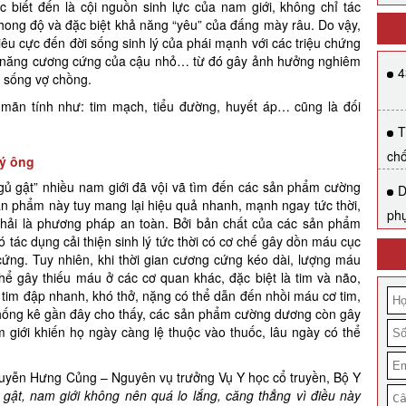
c biết đến là cội nguồn sinh lực của nam giới, không chỉ tác
ong độ và đặc biệt khả năng “yêu” của đấng mày râu. Do vậy,
tiêu cực đến đời sống sinh lý của phái mạnh với các triệu chứng
ả năng cương cứng của cậu nhỏ… từ đó gây ảnh hưởng nghiêm
4
i sống vợ chồng.
mãn tính như: tim mạch, tiểu đường, huyết áp… cũng là đối
T
ch
uý ông
gủ gật” nhiều nam giới đã vội vã tìm đến các sản phẩm cường
D
ản phẩm này tuy mang lại hiệu quả nhanh, mạnh ngay tức thời,
ph
hải là phương pháp an toàn. Bởi bản chất của các sản phẩm
ác dụng cải thiện sinh lý tức thời có cơ chế gây dồn máu cục
ứng. Tuy nhiên, khi thời gian cương cứng kéo dài, lượng máu
hể gây thiếu máu ở các cơ quan khác, đặc biệt là tim và não,
 tim đập nhanh, khó thở, nặng có thể dẫn đến nhồi máu cơ tim,
 thống kê gần đây cho thấy, các sản phẩm cường dương còn gây
 giới khiến họ ngày càng lệ thuộc vào thuốc, lâu ngày có thể
guyễn Hưng Củng – Nguyên vụ trưởng Vụ Y học cổ truyền, Bộ Y
gật, nam giới không nên quá lo lắng, căng thẳng vì điều này