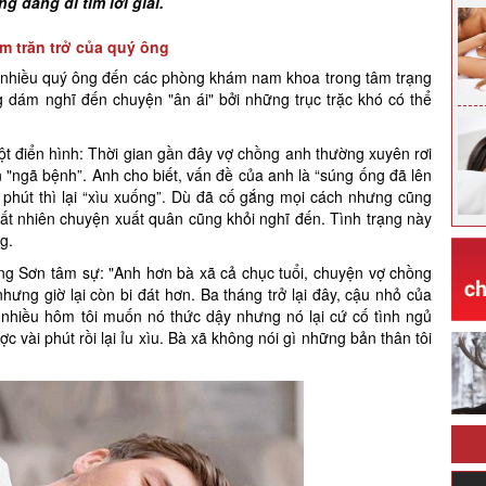
g đang đi tìm lời giải.
ềm trăn trở của quý ông
g nhiều quý ông đến các phòng khám nam khoa trong tâm trạng
g dám nghĩ đến chuyện "ân ái" bởi những trục trặc khó có thể
 điển hình: Thời gian gần đây vợ chồng anh thường xuyên rơi
 "ngã bệnh”. Anh cho biết, vấn đề của anh là “súng ống đã lên
phút thì lại “xìu xuống”. Dù đã cố gắng mọi cách nhưng cũng
tất nhiên chuyện xuất quân cũng khỏi nghĩ đến. Tình trạng này
g.
ng Sơn tâm sự: "Anh hơn bà xã cả chục tuổi, chuyện vợ chồng
nhưng giờ lại còn bi đát hơn. Ba tháng trở lại đây, cậu nhỏ của
 nhiều hôm tôi muốn nó thức dậy nhưng nó lại cứ cố tình ngủ
c vài phút rồi lại ỉu xìu. Bà xã không nói gì những bản thân tôi