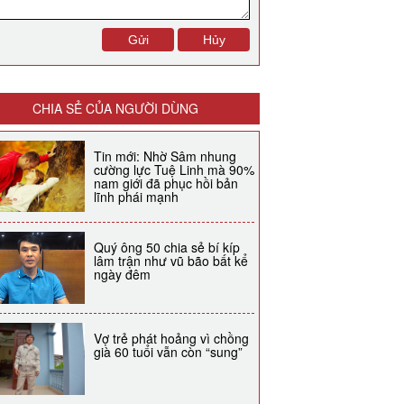
CHIA SẺ CỦA NGƯỜI DÙNG
Tin mới: Nhờ Sâm nhung
cường lực Tuệ Linh mà 90%
nam giới đã phục hồi bản
lĩnh phái mạnh
Quý ông 50 chia sẻ bí kíp
lâm trận như vũ bão bất kể
ngày đêm
Vợ trẻ phát hoảng vì chồng
già 60 tuổi vẫn còn “sung”