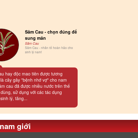
Sâm Cau - chọn đúng để
sung mãn
Sâm Cau
Sâm Cau - nhân tố hoàn hảo cho
sinh lý nam!
u hay độc mao tiên được tương
 là cây gây "bệnh nhớ vợ" cho nam
Sâm cau đã được nhiều nước trên thế
in dùng, sử dụng với các tác dụng
inh lý, tăng...
 nam giới