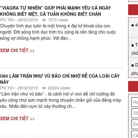
"VIAGRA TỰ NHIÊN” GIÚP PHÁI MẠNH YÊU CẢ NGÀY
KHÔNG BIẾT MỆT, CẢ TUẦN KHÔNG BIẾT CHÁN
Phi Yến
-
26/02/2019
7373 views
4
Chuyện tình dục luôn là một trong 4 đại tứ khoái của con
người. Đời sống tình dục trơn tru cũng là nền tảng cho cuộc
sống vợ chồng hạnh phúc. Với đàn...
T
XEM CHI TIẾT >>
ch
D
ph
U60 LÂM TRẬN NHƯ VŨ BÃO CHỈ NHỜ RỄ CỦA LOÀI CÂY
NÀY
Phi Yến
-
26/02/2019
62224 views
“Lâm trận như vũ bão” - là cách nói ví von để chỉ cường độ
yêu cũng như sức mạnh trong chuyện chăn gối của đấng mày
râu. Nhắc đến cụm từ này thường ch...
XEM CHI TIẾT >>