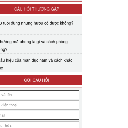
CÂU HỎI THƯỜNG GẶP
3 tuổi dùng nhung hươu có được không?
hượng mã phong là gì và cách phòng
ống?
ấu hiệu của mãn dục nam và cách khắc
ục
GỬI CÂU HỎI