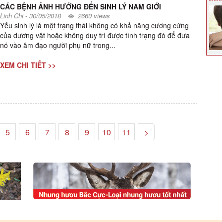
CÁC BỆNH ẢNH HƯỞNG ĐẾN SINH LÝ NAM GIỚI
Linh Chi
-
30/05/2018
2660 views
Yếu sinh lý là một trạng thái không có khả năng cương cứng
của dương vật hoặc không duy trì được tình trạng đó để đưa
nó vào âm đạo người phụ nữ trong...
XEM CHI TIẾT >>
5
6
7
8
9
10
11
>