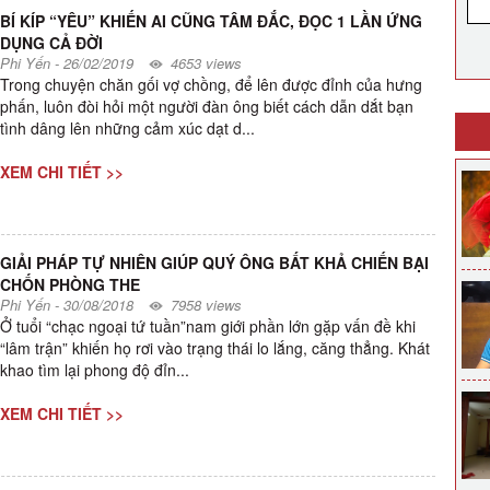
BÍ KÍP “YÊU” KHIẾN AI CŨNG TÂM ĐẮC, ĐỌC 1 LẦN ỨNG
DỤNG CẢ ĐỜI
Phi Yến
-
26/02/2019
4653 views
Trong chuyện chăn gối vợ chồng, để lên được đỉnh của hưng
phấn, luôn đòi hỏi một người đàn ông biết cách dẫn dắt bạn
tình dâng lên những cảm xúc dạt d...
XEM CHI TIẾT >>
GIẢI PHÁP TỰ NHIÊN GIÚP QUÝ ÔNG BẤT KHẢ CHIẾN BẠI
CHỐN PHÒNG THE
Phi Yến
-
30/08/2018
7958 views
Ở tuổi “chạc ngoại tứ tuần”nam giới phần lớn gặp vấn đề khi
“lâm trận” khiến họ rơi vào trạng thái lo lắng, căng thẳng. Khát
khao tìm lại phong độ đỉn...
XEM CHI TIẾT >>