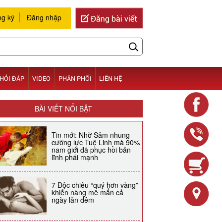
g ký
Đăng nhập
HỎI ĐÁP
VIDEO
PHÂN PHỐI
LIÊN HỆ
BÀI VIẾT NỔI BẬT
Tin mới: Nhờ Sâm nhung
cường lực Tuệ Linh mà 90%
nam giới đã phục hồi bản
lĩnh phái mạnh
7 Độc chiêu “quý hơn vàng”
khiến nàng mê mẩn cả
ngày lẫn đêm