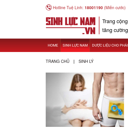
Hotline Tuệ Linh:
18001190
(Miễn cước)
Trang cộng
tăng cường
HOME
SINH LỰC NAM
DƯỢC LIỆU CHO PHÁ
TRANG CHỦ
SINH LÝ
|