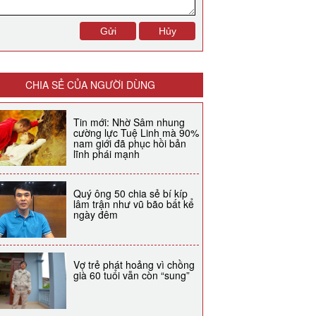
CHIA SẺ CỦA NGƯỜI DÙNG
Tin mới: Nhờ Sâm nhung
cường lực Tuệ Linh mà 90%
nam giới đã phục hồi bản
lĩnh phái mạnh
Quý ông 50 chia sẻ bí kíp
lâm trận như vũ bão bất kể
ngày đêm
Vợ trẻ phát hoảng vì chồng
già 60 tuổi vẫn còn “sung”