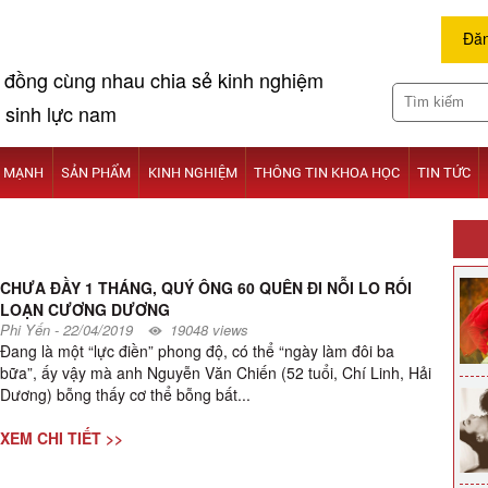
Đăn
 đồng cùng nhau chia sẻ kinh nghiệm
 sinh lực nam
I MẠNH
SẢN PHẨM
KINH NGHIỆM
THÔNG TIN KHOA HỌC
TIN TỨC
CHƯA ĐẦY 1 THÁNG, QUÝ ÔNG 60 QUÊN ĐI NỖI LO RỐI
LOẠN CƯƠNG DƯƠNG
Phi Yến
-
22/04/2019
19048 views
Đang là một “lực điền” phong độ, có thể “ngày làm đôi ba
bữa”, ấy vậy mà anh Nguyễn Văn Chiến (52 tuổi, Chí Linh, Hải
Dương) bỗng thấy cơ thể bỗng bất...
XEM CHI TIẾT >>