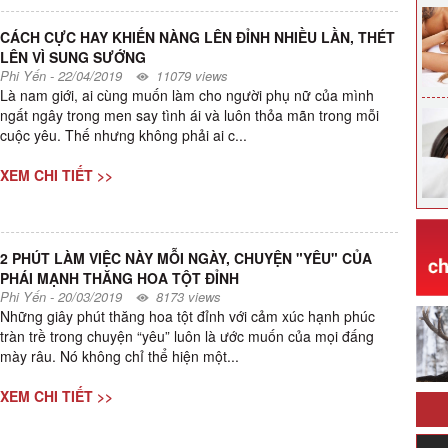
CÁCH CỰC HAY KHIẾN NÀNG LÊN ĐỈNH NHIỀU LẦN, THÉT
LÊN VÌ SUNG SƯỚNG
Phi Yến
-
22/04/2019
11079 views
Là nam giới, ai cùng muốn làm cho người phụ nữ của mình
ngất ngây trong men say tình ái và luôn thỏa mãn trong mỗi
cuộc yêu. Thế nhưng không phải ai c...
XEM CHI TIẾT >>
2 PHÚT LÀM VIỆC NÀY MỖI NGÀY, CHUYỆN "YÊU" CỦA
PHÁI MẠNH THĂNG HOA TỘT ĐỈNH
Phi Yến
-
20/03/2019
8173 views
Những giây phút thăng hoa tột đỉnh với cảm xúc hạnh phúc
tràn trề trong chuyện “yêu” luôn là ước muốn của mọi đấng
mày râu. Nó không chỉ thể hiện một...
XEM CHI TIẾT >>