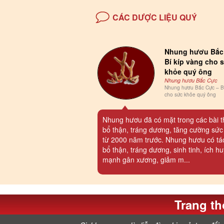
CÁC DƯỢC LIỆU QUÝ
Nhung hươu Bắc
Bí kíp vàng cho 
khỏe quý ông
Nhung hươu Bắc Cực
Nhung hươu Bắc Cực – Bí
cho sức khỏe quý ông
Nhung hươu đã có mặt trong các bài 
bổ thận, tráng dương, tăng cường sức
từ 2000 năm trước. Nhung hươu có tá
bổ thận, tráng dương, sinh tinh, ích hu
mạnh gân xương, giảm m...
Trang th