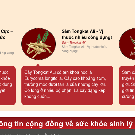
 Cực –
Sâm Tongkat Ali - Vị
sức
thuốc nhiều công dụng!
Sâm Tongkat Ali
Sâm Tongkat Ali - Vị thuốc nhiều
công dụng!
 kíp vàng
thuốc
Cây Tongkat ALi có tên khoa học là
Sâm ca
 khỏe
Eurycoma longifolia. Cây cao khoảng 15m,
truyền
c dụng
thường mọc dưới tán lá của những cây lớn.
giới. 
yết,
Có lông ở nhiều bộ phận. Lá cây dạng kép
giới t
không cuốn...
cường s
ông tin cộng đồng về sức khỏe sinh lý