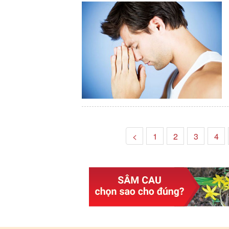
<
1
2
3
4