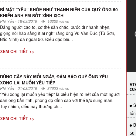
BÍ MẬT “YÊU” KHỎE NHƯ THANH NIÊN CỦA QUÝ ÔNG 50
KHIẾN ANH EM SỐT XÌNH XỊCH
Phi Yến
-
18/03/2019
16220 views
Dáng người cao to, cơ thể săn chắc, bước đi nhanh nhẹn,
giọng nói hào sảng ít ai nghĩ rằng ông Vũ Văn Đức (Từ Sơn,
Bắc Ninh) đã ngoài 50. Điều đặc biệ...
XEM CHI TIẾT >>
DÙNG CÂY NÀY MỖI NGÀY, ĐẢM BẢO QUÝ ÔNG YÊU
XONG LẠI MUỐN YÊU TIẾP
VT
Phi Yến
-
01/03/2019
37622 views
cư
“Yêu xong lại muốn yêu tiếp” là biểu hiện rõ nét của một người
đàn ông bản lĩnh, phong độ đỉnh cao với thể lực sung mãn.
S
Tuy nhiên, điều này thường ch...
tổn
XEM CHI TIẾT >>
B
50