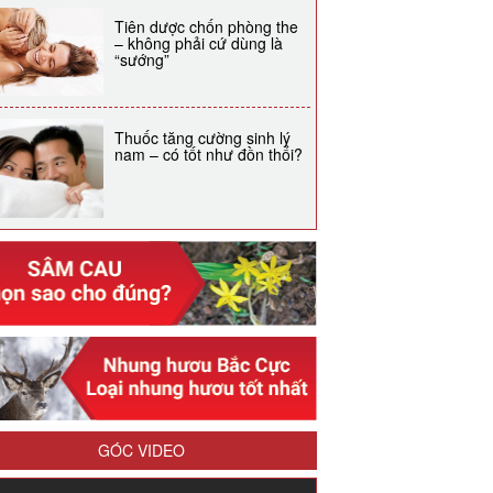
Tiên dược chốn phòng the
– không phải cứ dùng là
“sướng”
Thuốc tăng cường sinh lý
nam – có tốt như đồn thổi?
GÓC VIDEO