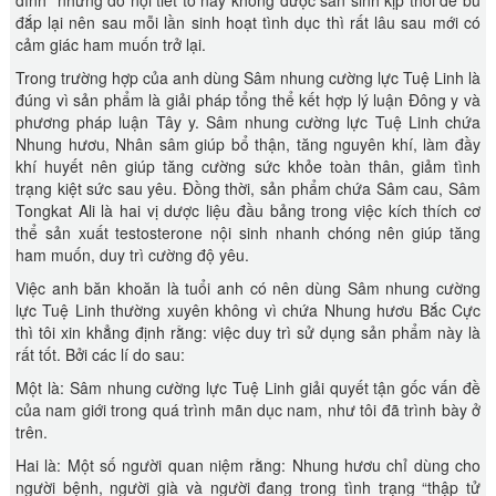
đỉnh” nhưng do nội tiết tố này không được sản sinh kịp thời để bù
đắp lại nên sau mỗi lần sinh hoạt tình dục thì rất lâu sau mới có
cảm giác ham muốn trở lại.
Trong trường hợp của anh dùng Sâm nhung cường lực Tuệ Linh là
đúng vì sản phẩm là giải pháp tổng thể kết hợp lý luận Đông y và
phương pháp luận Tây y. Sâm nhung cường lực Tuệ Linh chứa
Nhung hươu, Nhân sâm giúp bổ thận, tăng nguyên khí, làm đầy
khí huyết nên giúp tăng cường sức khỏe toàn thân, giảm tình
trạng kiệt sức sau yêu. Đồng thời, sản phẩm chứa Sâm cau, Sâm
Tongkat Ali là hai vị dược liệu đầu bảng trong việc kích thích cơ
thể sản xuất testosterone nội sinh nhanh chóng nên giúp tăng
ham muốn, duy trì cường độ yêu.
Việc anh băn khoăn là tuổi anh có nên dùng Sâm nhung cường
lực Tuệ Linh thường xuyên không vì chứa Nhung hươu Bắc Cực
thì tôi xin khẳng định rằng: việc duy trì sử dụng sản phẩm này là
rất tốt. Bởi các lí do sau:
Một là: Sâm nhung cường lực Tuệ Linh giải quyết tận gốc vấn đề
của nam giới trong quá trình mãn dục nam, như tôi đã trình bày ở
trên.
Hai là: Một số người quan niệm rằng: Nhung hươu chỉ dùng cho
người bệnh, người già và người đang trong tình trạng “thập tử