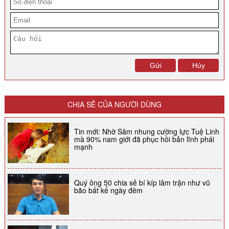
CHIA SẺ CỦA NGƯỜI DÙNG
Tin mới: Nhờ Sâm nhung cường lực Tuệ Linh
mà 90% nam giới đã phục hồi bản lĩnh phái
mạnh
Quý ông 50 chia sẻ bí kíp lâm trận như vũ
bão bất kể ngày đêm