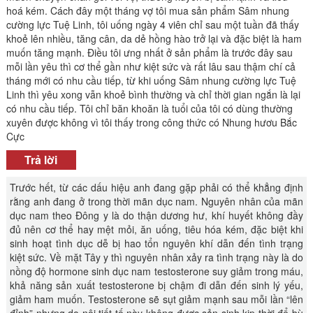
hoá kém. Cách đây một tháng vợ tôi mua sản phẩm Sâm nhung
cường lực Tuệ Linh, tôi uống ngày 4 viên chỉ sau một tuần đã thấy
khoẻ lên nhiều, tăng cân, da dẻ hồng hào trở lại và đặc biệt là ham
muốn tăng mạnh. Điều tôi ưng nhất ở sản phẩm là trước đây sau
mỗi lần yêu thì cơ thể gần như kiệt sức và rất lâu sau thậm chí cả
tháng mới có nhu cầu tiếp, từ khi uống Sâm nhung cường lực Tuệ
Linh thì yêu xong vẫn khoẻ bình thường và chỉ thời gian ngắn là lại
có nhu cầu tiếp. Tôi chỉ băn khoăn là tuổi của tôi có dùng thường
xuyên được không vì tôi thấy trong công thức có Nhung hươu Bắc
Cực
Trả lời
Trước hết, từ các dấu hiệu anh đang gặp phải có thể khẳng định
rằng anh đang ở trong thời mãn dục nam. Nguyên nhân của mãn
dục nam theo Đông y là do thận dương hư, khí huyết không đầy
đủ nên cơ thể hay mệt mỏi, ăn uống, tiêu hóa kém, đặc biệt khi
sinh hoạt tình dục dễ bị hao tổn nguyên khí dẫn đến tình trạng
kiệt sức. Về mặt Tây y thì nguyên nhân xảy ra tình trạng này là do
nồng độ hormone sinh dục nam testosterone suy giảm trong máu,
khả năng sản xuất testosterone bị chậm đi dẫn đến sinh lý yếu,
giảm ham muốn. Testosterone sẽ sụt giảm mạnh sau mỗi lần “lên