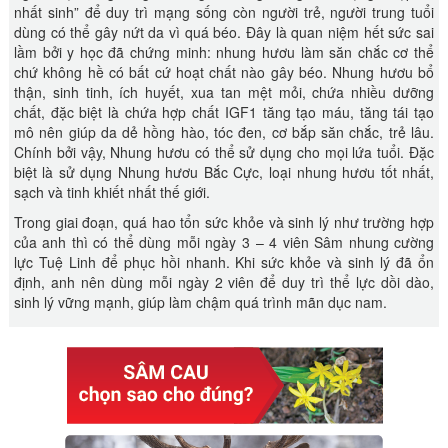
nhất sinh” để duy trì mạng sống còn người trẻ, người trung tuổi
dùng có thể gây nứt da vì quá béo. Đây là quan niệm hết sức sai
lầm bởi y học đã chứng minh: nhung hươu làm săn chắc cơ thể
chứ không hề có bất cứ hoạt chất nào gây béo. Nhung hươu bổ
thận, sinh tinh, ích huyết, xua tan mệt mỏi, chứa nhiều dưỡng
chất, đặc biệt là chứa hợp chất IGF1 tăng tạo máu, tăng tái tạo
mô nên giúp da dẻ hồng hào, tóc đen, cơ bắp săn chắc, trẻ lâu.
Chính bởi vậy, Nhung hươu có thể sử dụng cho mọi lứa tuổi. Đặc
biệt là sử dụng Nhung hươu Bắc Cực, loại nhung hươu tốt nhất,
sạch và tinh khiết nhất thế giới.
Trong giai đoạn, quá hao tổn sức khỏe và sinh lý như trường hợp
của anh thì có thể dùng mỗi ngày 3 – 4 viên Sâm nhung cường
lực Tuệ Linh để phục hồi nhanh. Khi sức khỏe và sinh lý đã ổn
định, anh nên dùng mỗi ngày 2 viên để duy trì thể lực dồi dào,
sinh lý vững mạnh, giúp làm chậm quá trình mãn dục nam.