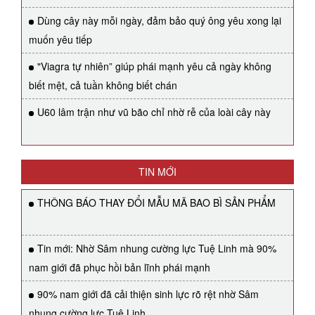
Dùng cây này mỗi ngày, đảm bảo quý ông yêu xong lại
muốn yêu tiếp
"Viagra tự nhiên” giúp phái mạnh yêu cả ngày không
biết mệt, cả tuần không biết chán
U60 lâm trận như vũ bão chỉ nhờ rễ của loài cây này
TIN MỚI
THÔNG BÁO THAY ĐỔI MẪU MÃ BAO BÌ SẢN PHẨM
Tin mới: Nhờ Sâm nhung cường lực Tuệ Linh mà 90%
nam giới đã phục hồi bản lĩnh phái mạnh
90% nam giới đã cải thiện sinh lực rõ rệt nhờ Sâm
nhung cường lực Tuệ Linh