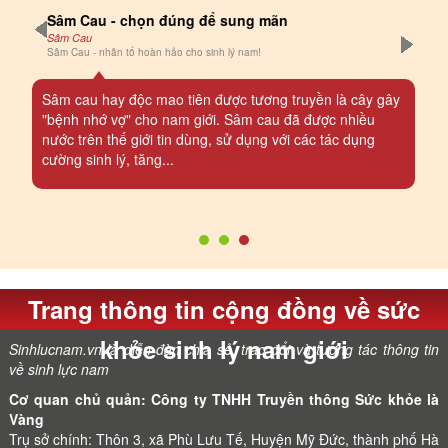
Sâm Cau - chọn đúng để sung mãn
Sâm Cau
Sâm Cau - nhân tố hoàn hảo cho sinh lý nam!
Sâm cau hay độc mao tiên được tương truyền là cây gây
"bệnh nhớ vợ" cho nam giới. Sâm cau đã được nhiều
nước trên thế giới tin dùng, sử dụng với các tác dụng
cường sinh lý, tăng...
Trang thông tin cộng đồng về sức
khỏe sinh lý nam giới
Sinhlucnam.vn là diễn đàn chia sẻ, trao đổi và tương tác thông tin
về sinh lực nam
Cơ quan chủ quản: Công ty TNHH Truyền thông Sức khỏe là
Vàng
Trụ sở chính: Thôn 3, xã Phù Lưu Tế, Huyện Mỹ Đức, thành phố Hà