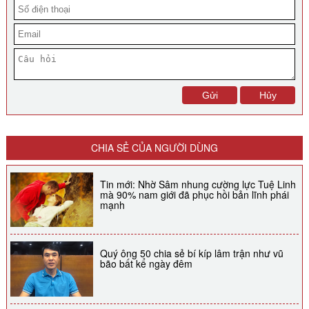
CHIA SẺ CỦA NGƯỜI DÙNG
Tin mới: Nhờ Sâm nhung cường lực Tuệ Linh
mà 90% nam giới đã phục hồi bản lĩnh phái
mạnh
Quý ông 50 chia sẻ bí kíp lâm trận như vũ
bão bất kể ngày đêm