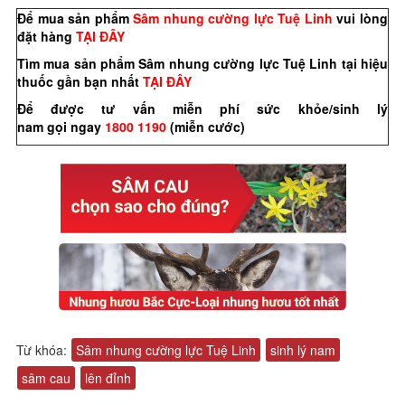
Để mua sản phẩm
Sâm nhung cường lực Tuệ Linh
vui lòng
đặt hàng
TẠI ĐÂY
Tìm mua sản phẩm Sâm nhung cường lực Tuệ Linh tại hiệu
thuốc gần bạn nhất
TẠI ĐÂY
Để được tư vấn miễn phí sức khỏe/sinh lý
nam
gọi
ngay
1800 1190
(miễn cước)
Từ khóa:
Sâm nhung cường lực Tuệ Linh
sinh lý nam
sâm cau
lên đỉnh