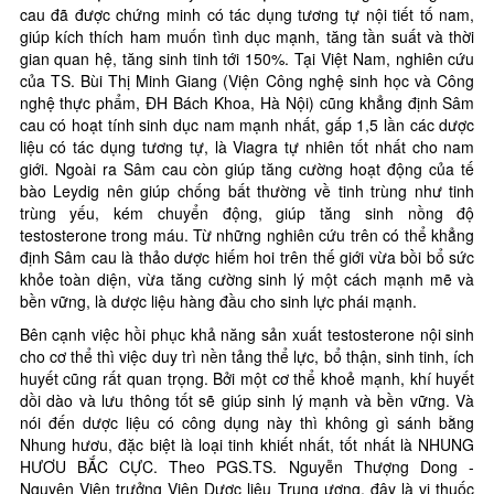
cau đã được chứng minh có tác dụng tương tự nội tiết tố nam,
giúp kích thích ham muốn tình dục mạnh, tăng tần suất và thời
gian quan hệ, tăng sinh tinh tới 150%. Tại Việt Nam, nghiên cứu
của TS. Bùi Thị Minh Giang (Viện Công nghệ sinh học và Công
nghệ thực phẩm, ĐH Bách Khoa, Hà Nội) cũng khẳng định Sâm
cau có hoạt tính sinh dục nam mạnh nhất, gấp 1,5 lần các dược
liệu có tác dụng tương tự, là Viagra tự nhiên tốt nhất cho nam
giới. Ngoài ra Sâm cau còn giúp tăng cường hoạt động của tế
bào Leydig nên giúp chống bất thường về tinh trùng như tinh
trùng yếu, kém chuyển động, giúp tăng sinh nồng độ
testosterone trong máu. Từ những nghiên cứu trên có thể khẳng
định Sâm cau là thảo dược hiếm hoi trên thế giới vừa bồi bổ sức
khỏe toàn diện, vừa tăng cường sinh lý một cách mạnh mẽ và
bền vững, là dược liệu hàng đầu cho sinh lực phái mạnh.
Bên cạnh việc hồi phục khả năng sản xuất testosterone nội sinh
cho cơ thể thì việc duy trì nền tảng thể lực, bổ thận, sinh tinh, ích
huyết cũng rất quan trọng. Bởi một cơ thể khoẻ mạnh, khí huyết
dồi dào và lưu thông tốt sẽ giúp sinh lý mạnh và bền vững. Và
nói đến dược liệu có công dụng này thì không gì sánh bằng
Nhung hươu, đặc biệt là loại tinh khiết nhất, tốt nhất là NHUNG
HƯƠU BẮC CỰC. Theo PGS.TS. Nguyễn Thượng Dong -
Nguyên Viện trưởng Viện Dược liệu Trung ương, đây là vị thuốc