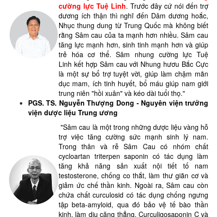
cường lực Tuệ Linh
. Trước đây cứ nói đến trợ
dương ích thận thì nghĩ đến Dâm dương hoắc,
Nhục thung dung từ Trung Quốc mà không biết
rằng Sâm cau của ta mạnh hơn nhiều. Sâm cau
tăng lực mạnh hơn, sinh tinh mạnh hơn và giúp
trẻ hóa cơ thể. Sâm nhung cường lực Tuệ
Linh kết hợp Sâm cau với Nhung hươu Bắc Cực
là một sự bổ trợ tuyệt vời, giúp làm chậm mãn
dục mam, ích tinh huyết, bổ máu giúp nam giới
trung niên "hồi xuân" và kéo dài tuổi thọ."
PGS. TS. Nguyễn Thượng Dong - Nguyên viện trưởng
viện dược liệu Trung ương
"Sâm cau là một trong những dược liệu vàng hỗ
trợ việc tăng cường sức mạnh sinh lý nam.
Trong thân và rễ Sâm Cau có nhóm chất
cycloartan triterpen saponin có tác dụng làm
tăng khả năng sản xuất nội tiết tố nam
testosterone, chống co thắt, làm thư giãn cơ và
giảm ức chế thần kinh. Ngoài ra, Sâm cau còn
chứa chất curculosid có tác dụng chống ngưng
tập beta-amyloid, qua đó bảo vệ tế bào thần
kinh, làm dịu căng thẳng. Curculigosaponin C và