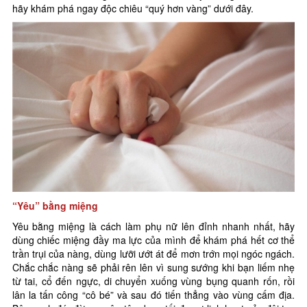
hãy khám phá ngay độc chiêu “quý hơn vàng” dưới đây.
“Yêu” bằng miệng
Yêu bằng miệng là cách làm phụ nữ lên đỉnh nhanh nhất, hãy
dùng chiếc miệng đầy ma lực của mình để khám phá hết cơ thể
trần trụi của nàng, dùng lưỡi ướt át để mơn trớn mọi ngóc ngách.
Chắc chắc nàng sẽ phải rên lên vì sung sướng khi bạn liếm nhẹ
từ tai, cổ đến ngực, di chuyển xuống vùng bụng quanh rốn, rồi
lân la tấn công “cô bé” và sau đó tiến thẳng vào vùng cấm địa.