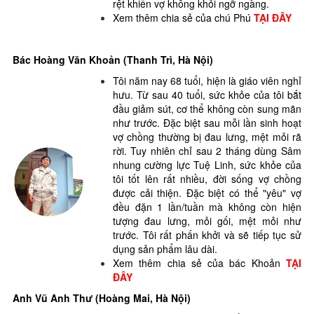
rệt khiến vợ không khỏi ngỡ ngàng.
Xem thêm chia sẻ của chú Phú
TẠI ĐÂY
Bác Hoàng Văn Khoản (Thanh Trì, Hà Nội)
Tôi năm nay 68 tuổi, hiện là giáo viên nghỉ
hưu. Từ sau 40 tuổi, sức khỏe của tôi bắt
đầu giảm sút, cơ thể không còn sung mãn
như trước. Đặc biệt sau mỗi lần sinh hoạt
vợ chồng thường bị đau lưng, mệt mỏi rã
rời. Tuy nhiên chỉ sau 2 tháng dùng Sâm
nhung cường lực Tuệ Linh, sức khỏe của
tôi tốt lên rất nhiều, đời sống vợ chồng
được cải thiện. Đặc biệt có thể "yêu" vợ
đều đặn 1 lần/tuần mà không còn hiện
tượng đau lưng, mỏi gối, mệt mỏi như
trước. Tôi rất phấn khởi và sẽ tiếp tục sử
dụng sản phẩm lâu dài.
Xem thêm chia sẻ của bác Khoản
TẠI
ĐÂY
Anh Vũ Anh Thư (Hoàng Mai, Hà Nội)