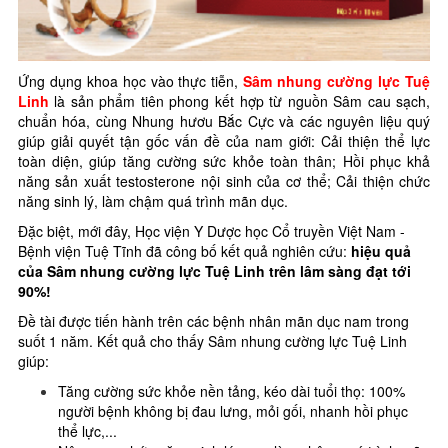
Ứng dụng khoa học vào thực tiễn,
Sâm nhung cường lực Tuệ
Linh
là sản phẩm tiên phong kết hợp từ nguồn Sâm cau sạch,
chuẩn hóa, cùng Nhung hươu Bắc Cực và các nguyên liệu quý
giúp giải quyết tận gốc vấn đề của nam giới: Cải thiện thể lực
toàn diện, giúp tăng cường sức khỏe toàn thân; Hồi phục khả
năng sản xuất testosterone nội sinh của cơ thể; Cải thiện chức
năng sinh lý, làm chậm quá trình mãn dục.
Đặc biệt, mới đây, Học viện Y Dược học Cổ truyền Việt Nam -
Bệnh viện Tuệ Tĩnh đã công bố kết quả nghiên cứu:
hiệu quả
của Sâm nhung cường lực Tuệ Linh trên lâm sàng đạt tới
90%!
Đề tài được tiến hành trên các bệnh nhân mãn dục nam trong
suốt 1 năm. Kết quả cho thấy Sâm nhung cường lực Tuệ Linh
giúp:
Tăng cường sức khỏe nền tảng, kéo dài tuổi thọ: 100%
người bệnh không bị đau lưng, mỏi gối, nhanh hồi phục
thể lực,...