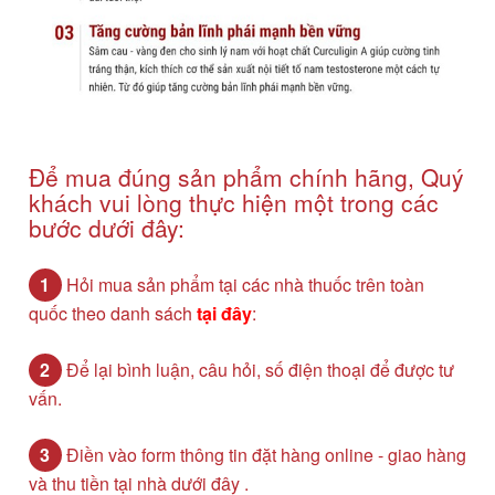
Để mua đúng sản phẩm chính hãng, Quý
khách vui lòng thực hiện một trong các
bước dưới đây:
1
Hỏi mua sản phẩm tại các nhà thuốc trên toàn
quốc theo danh sách
tại đây
:
2
Để lại bình luận, câu hỏi, số điện thoại để được tư
vấn.
3
Điền vào form thông tin đặt hàng online - giao hàng
và thu tiền tại nhà dưới đây .