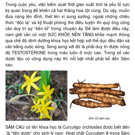
Trong cuộc yêu, việc kiểm soát thời gian xuất tinh là yếu tố cực
kỳ quan trọng để khiến cả hai thăng hoa tột cùng. Do vậy, muốn
đưa nàng lên đỉnh, thét lên vì sung sướng, ngoài những chiêu
thức “độc lạ” và kỹ thuật phòng the điêu luyện thì quý ông cũng
cần duy trì sự “bền bỉ” trong chuyện ấy. Để làm được điều này,
nam giới cần có một SỨC KHỎE NỀN TẢNG khỏe mạnh thông
qua chế độ dinh dưỡng khoa học kết hợp với thể dục đều đặn và
cân bằng cuộc sống. Song song với đó là phải duy trì được nồng
độ TESTOSTERONE trong máu luôn ở mức cao. Trong số các
dược liệu có công dụng này thì nổi bật nhất phải kể đến Sâm
cau.
SÂM CAU có tên khoa học là Curculigo orchioides được biết đến
là “tiên dược” cho sinh lý nam. Hoạt chất Curculigin A trong Sâm