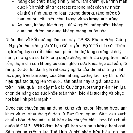
Nâng cao chức năng sinh lý nam, làm chậm quá trình mãn
dục: kích thích tăng tiết testosterone một cách tự nhiên,
cải thiện tình trạng rối loạn cương dương, tăng mức độ
ham muốn, cải thiện chất lượng và số lượng tinh trùng
An toàn, không tác dụng: 100% người thử nghiệm không
quan sát được tác dụng không mong muốn nào
Nhận định về kết quả nghiên cứu này, TS.BS. Phạm Hưng Củng
– Nguyên Vụ trưởng Vụ Y học Cổ truyền, Bộ Y Tế chia sẻ: "Trên
thị trường tuy có rất nhiều sản phẩm hỗ trợ tăng cường sinh lý
nam, nhưng đa số lại không được chứng minh tác dụng trên thực
tiễn, thậm chí còn không có các nghiên cứu khoa học bài bản, rõ
ràng. Do đó, tôi đánh giá rất cao ý nghĩa của đề tài chứng minh
tác dụng trên lâm sàng của Sâm nhung cường lực Tuệ Linh. Với
hiệu quả tác dụng lên tới 90%, sản phẩm này là giải pháp an
toàn - hiệu quả - tin cậy mà các Quý ông tuổi trung niên nên lựa
chọn để nâng cao sức khỏe toàn thân, kéo dài tuổi thọ và phục
hồi bản lĩnh phái mạnh!"
Được các chuyên gia tin dùng, cùng với nguồn Nhung hươu tinh
khiết và tốt nhất thế giới đến từ Bắc Cực, nguồn Sâm cau sạch,
chuẩn hóa, được sản xuất trên dây chuyền hiện theo tiêu chuẩn
quốc tế GMP - WHO đảm bảo giữ trọn vẹn hàm lượng hoạt chất,
Sâm nhung cường lực Tuệ Linh là giải pháp hữu hiệu, an toàn