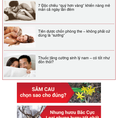
7 Độc chiêu “quý hơn vàng” khiến nàng mê
mẩn cả ngày lẫn đêm
Tiên dược chốn phòng the – không phải cứ
dùng là “sướng”
Thuốc tăng cường sinh lý nam – có tốt như
đồn thổi?