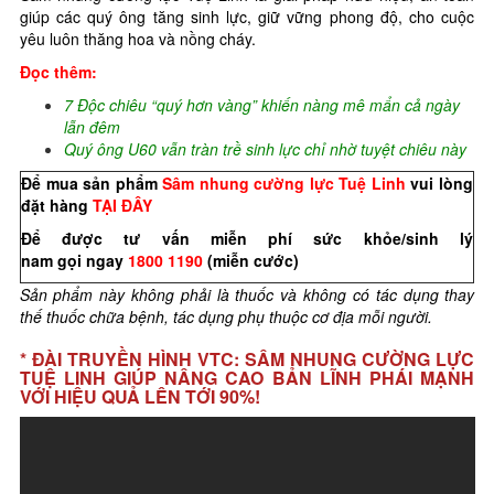
giúp các quý ông tăng sinh lực, giữ vững phong độ, cho cuộc
yêu luôn thăng hoa và nồng cháy.
Đọc thêm:
7 Độc chiêu “quý hơn vàng” khiến nàng mê mẩn cả ngày
lẫn đêm
Quý ông U60 vẫn tràn trề sinh lực chỉ nhờ tuyệt chiêu này
Để mua sản phẩm
Sâm nhung cường lực Tuệ Linh
vui lòng
đặt hàng
TẠI ĐÂY
Để được tư vấn miễn phí sức khỏe/sinh lý
nam
gọi
ngay
1800 1190
(miễn cước)
Sản phẩm này không phải là thuốc và không có tác dụng thay
thế thuốc chữa bệnh, tác dụng phụ thuộc cơ địa mỗi người.
* ĐÀI TRUYỀN HÌNH VTC: SÂM NHUNG CƯỜNG LỰC
TUỆ LINH GIÚP NÂNG CAO BẢN LĨNH PHÁI MẠNH
VỚI HIỆU QUẢ LÊN TỚI 90%!