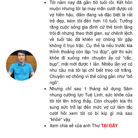
Tôi năm nay đã gần 50 tuổi rồi. Kết hôn
muộn nhưng tôi lại may mắn cưới được
cô
vợ hiền hậu, đảm đang và đặc biệt là rất
trẻ đẹp, kém tôi đến hơn 10 tuổi. Tưởng
rằng cuộc sống gia đình cứ thế bình lặng
trôi đi nhưng theo thời gian, sự chênh lệch
về tuổi tác đã khiến vợ chồng tôi gặp
không ít trục trặc. Cụ thể là nếu trước kia
thỉnh thoảng còn lập "cú đúp", giờ thì sức
khỏe đi xuống nên chuyện ấy cứ "cắc,
bụp", mãi mới được 1 lần. Nhiều lần vợ có
nhu cầu mà tôi lại chỉ biết treo cờ trắng.
Chuyện vợ chồng vì thế cũng gần như “bỏ
ngỏ”.
Nhưng chỉ sau 1 tháng sử dụng Sâm
nhung cường lực Tuệ Linh, sức khỏe của
tôi tốt lên trông thấy. Còn chuyện kia thì
sung sức trở lại đến mức vợ cứ tấm tắc
cười hỏi xem tôi có bí kíp gì mà sao
"khỏe" vậy.
Xem chia sẻ của anh Thư
TẠI ĐÂY