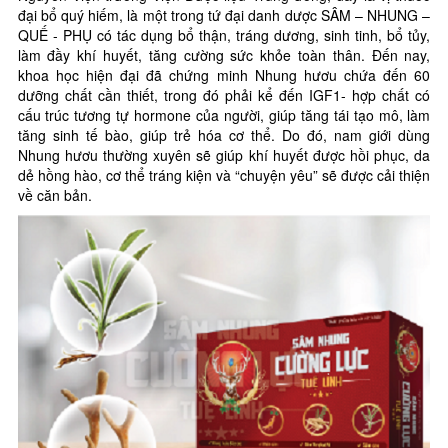
đại bổ quý hiếm, là một trong tứ đại danh dược SÂM – NHUNG –
QUẾ - PHỤ có tác dụng bổ thận, tráng dương, sinh tinh, bổ tủy,
làm đầy khí huyết, tăng cường sức khỏe toàn thân. Đến nay,
khoa học hiện đại đã chứng minh Nhung hươu chứa đến 60
dưỡng chất cần thiết, trong đó phải kể đến IGF1- hợp chất có
cấu trúc tương tự hormone của người, giúp tăng tái tạo mô, làm
tăng sinh tế bào, giúp trẻ hóa cơ thể. Do đó, nam giới dùng
Nhung hươu thường xuyên sẽ giúp khí huyết được hồi phục, da
dẻ hồng hào, cơ thể tráng kiện và “chuyện yêu” sẽ được cải thiện
về căn bản.