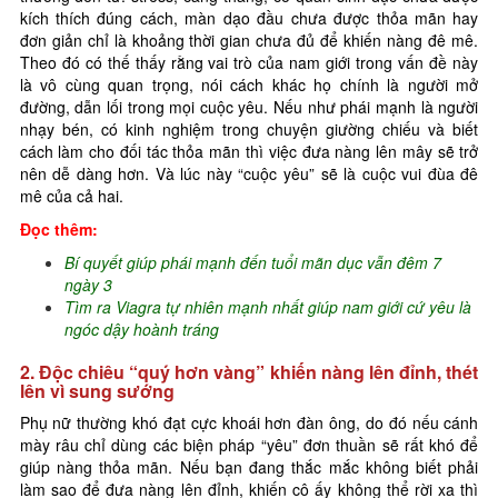
kích thích đúng cách, màn dạo đầu chưa được thỏa mãn hay
đơn giản chỉ là khoảng thời gian chưa đủ để khiến nàng đê mê.
Theo đó có thế thấy rằng vai trò của nam giới trong vấn đề này
là vô cùng quan trọng, nói cách khác họ chính là người mở
đường, dẫn lối trong mọi cuộc yêu. Nếu như phái mạnh là người
nhạy bén, có kinh nghiệm trong chuyện giường chiếu và biết
cách làm cho đối tác thỏa mãn thì việc đưa nàng lên mây sẽ trở
nên dễ dàng hơn. Và lúc này “cuộc yêu” sẽ là cuộc vui đùa đê
mê của cả hai.
Đọc thêm:
Bí quyết giúp phái mạnh đến tuổi mãn dục vẫn đêm 7
ngày 3
Tìm ra Viagra tự nhiên mạnh nhất giúp nam giới cứ yêu là
ngóc dậy hoành tráng
2. Độc chiêu “quý hơn vàng” khiến nàng lên đỉnh, thét
lên vì sung sướng
Phụ nữ thường khó đạt cực khoái hơn đàn ông, do đó nếu cánh
mày râu chỉ dùng các biện pháp “yêu” đơn thuần sẽ rất khó để
giúp nàng thỏa mãn. Nếu bạn đang thắc mắc không biết phải
làm sao để đưa nàng lên đỉnh, khiến cô ấy không thể rời xa thì