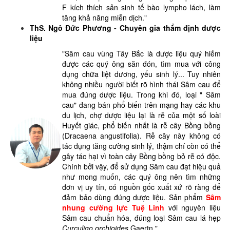
F kích thích sản sinh tế bào lympho lách, làm
tăng khả năng miễn dịch."
ThS. Ngô Đức Phương - Chuyên gia thẩm định dược
liệu
"Sâm cau vùng Tây Bắc là dược liệu quý hiếm
được các quý ông săn đón, tìm mua với công
dụng chữa liệt dương, yếu sinh lý... Tuy nhiên
không nhiều người biết rõ hình thái Sâm cau để
mua đúng dược liệu. Trong khi đó, loại " Sâm
cau" đang bán phổ biến trên mạng hay các khu
du lịch, chợ dược liệu lại là rễ của một số loài
Huyết giác, phổ biến nhất là rễ cây Bồng bồng
(Dracaena angustifolia). Rễ cây này không có
tác dụng tăng cường sinh lý, thậm chí còn có thể
gây tác hại vì toàn cây Bồng bồng bỏ rễ có độc.
Chính bởi vậy, để sử dụng Sâm cau đạt hiệu quả
như mong muốn, các quý ông nên tìm những
đơn vị uy tín, có nguồn gốc xuất xứ rõ ràng để
đảm bảo dùng đúng dược liệu. Sản phẩm
Sâm
nhung cường lực Tuệ Linh
với nguyên liệu
Sâm cau chuẩn hóa, đúng loại Sâm cau lá hẹp
Curculigo orchioides
Gaertn."