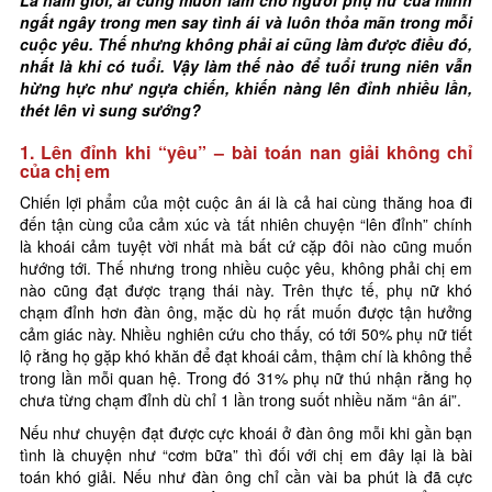
Là nam giới, ai cùng muốn làm cho người phụ nữ của mình
ngất ngây trong men say tình ái và luôn thỏa mãn trong mỗi
cuộc yêu. Thế nhưng không phải ai cũng làm được điều đó,
nhất là khi có tuổi. Vậy làm thế nào để tuổi trung niên vẫn
hừng hực như ngựa chiến, khiến nàng lên đỉnh nhiều lần,
thét lên vì sung sướng?
1. Lên đỉnh khi “yêu” – bài toán nan giải không chỉ
của chị em
Chiến lợi phẩm của một cuộc ân ái là cả hai cùng thăng hoa đi
đến tận cùng của cảm xúc và tất nhiên chuyện “lên đỉnh” chính
là khoái cảm tuyệt vời nhất mà bất cứ cặp đôi nào cũng muốn
hướng tới. Thế nhưng trong nhiều cuộc yêu, không phải chị em
nào cũng đạt được trạng thái này. Trên thực tế, phụ nữ khó
chạm đỉnh hơn đàn ông, mặc dù họ rất muốn được tận hưởng
cảm giác này. Nhiều nghiên cứu cho thấy, có tới 50% phụ nữ tiết
lộ rằng họ gặp khó khăn để đạt khoái cảm, thậm chí là không thể
trong lần mỗi quan hệ. Trong đó 31% phụ nữ thú nhận rằng họ
chưa từng chạm đỉnh dù chỉ 1 lần trong suốt nhiều năm “ân ái”.
Nếu như chuyện đạt được cực khoái ở đàn ông mỗi khi gần bạn
tình là chuyện như “cơm bữa” thì đối với chị em đây lại là bài
toán khó giải. Nếu như đàn ông chỉ cần vài ba phút là đã cực