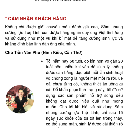
* CẢM NHẬN KHÁCH HÀNG
Không chỉ được giới chuyên môn đánh giá cao, Sâm nhung
cường lực Tuệ Linh còn được hàng nghìn quý ông Việt tin tưởng
và sử dụng như một vũ khí bí mật để tăng cường sinh lực và
khẳng định bản lĩnh đàn ông của mình.
Chú Trần Văn Phú (Ninh Kiều, Cần Thơ)
Tôi năm nay 58 tuổi, do lớn hơn vợ gần 20
tuổi nên nhiều khi vấn đề sinh lý không
được cân bằng, đặc biệt mỗi lần sinh hoạt
vợ chồng xong là người mệt mỏi rã rời, uể
oải chưa từng có, không thiết ăn uống gì
cả. Để khắc phục tình trạng này, tôi đã sử
dụng các sản phẩm hỗ trợ song đều
không đạt được hiệu quả như mong
muốn. Cho tới khi biết và sử dụng Sâm
nhung cường lực Tuệ Linh, chỉ sau 15
ngày sức khỏe của tôi tốt lên trông thấy,
cơ thể sung mãn, sinh lý được cải thiện rõ