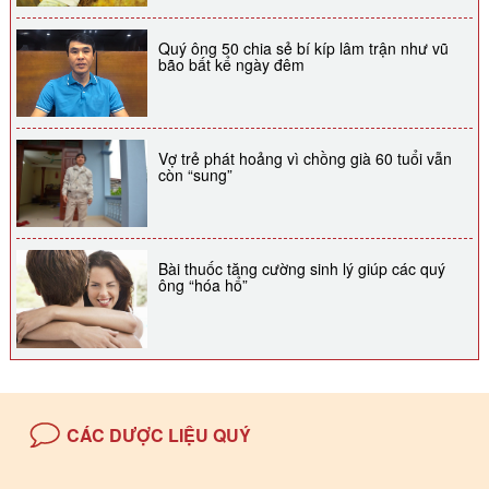
Quý ông 50 chia sẻ bí kíp lâm trận như vũ
bão bất kể ngày đêm
Vợ trẻ phát hoảng vì chồng già 60 tuổi vẫn
còn “sung”
Bài thuốc tăng cường sinh lý giúp các quý
ông “hóa hổ”
CÁC DƯỢC LIỆU QUÝ