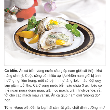
Cá biển.
Ăn cá biển vùng nước sâu giúp nam giới cải thiện khả
năng sinh lý. Cuộc sống có nhiều áp lực khiến nam giới bị ảnh
hưởng nghiêm trọng, một số bệnh như tăng lipid máu, đột quỵ
làm giảm tuổi thọ. Cá ở vùng nước biển sâu chứa 3 axit béo có
thể ngăn ngừa đông máu, giảm co mạch, giảm triglyceride, rất
tốt cho các mạch máu và tim. Ăn cá giúp nam giới "phong độ"
hơn.
Tôm.
Được biết đến là loại hải sản rất giàu chất dinh dưỡng như