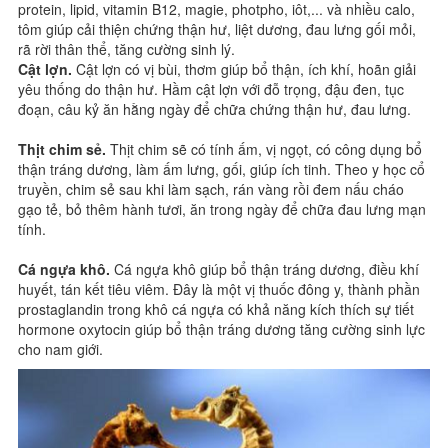
protein, lipid, vitamin B12, magie, photpho, iôt,... và nhiều calo,
tôm giúp cải thiện chứng thận hư, liệt dương, đau lưng gối mỏi,
rã rời thân thể, tăng cường sinh lý.
Cật lợn.
Cật lợn có vị bùi, thơm giúp bổ thận, ích khí, hoãn giải
yêu thống do thận hư. Hầm cật lợn với đỗ trọng, đậu đen, tục
đoạn, câu kỷ ăn hằng ngày để chữa chứng thận hư, đau lưng.
Thịt chim sẻ.
Thịt chim sẽ có tính ấm, vị ngọt, có công dụng bổ
thận tráng dương, làm ấm lưng, gối, giúp ích tinh. Theo y học cổ
truyền, chim sẻ sau khi làm sạch, rán vàng rồi đem nấu cháo
gạo tẻ, bỏ thêm hành tươi, ăn trong ngày để chữa đau lưng mạn
tính.
Cá ngựa khô.
Cá ngựa khô giúp bổ thận tráng dương, điều khí
huyết, tán kết tiêu viêm. Đây là một vị thuốc đông y, thành phần
prostaglandin trong khô cá ngựa có khả năng kích thích sự tiết
hormone oxytocin giúp bổ thận tráng dương tăng cường sinh lực
cho nam giới.