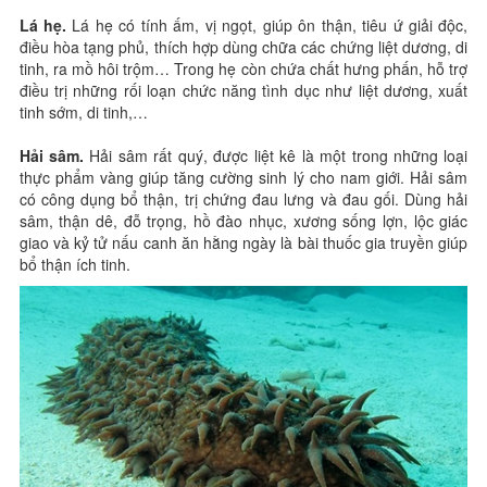
Lá hẹ.
Lá hẹ có tính ấm, vị ngọt, giúp ôn thận, tiêu ứ giải độc,
điều hòa tạng phủ, thích hợp dùng chữa các chứng liệt dương, di
tinh, ra mồ hôi trộm… Trong hẹ còn chứa chất hưng phấn, hỗ trợ
điều trị những rối loạn chức năng tình dục như liệt dương, xuất
tinh sớm, di tinh,…
Hải sâm.
Hải sâm rất quý, được liệt kê là một trong những loại
thực phẩm vàng giúp tăng cường sinh lý cho nam giới. Hải sâm
có công dụng bổ thận, trị chứng đau lưng và đau gối. Dùng hải
sâm, thận dê, đỗ trọng, hồ đào nhục, xương sống lợn, lộc giác
giao và kỷ tử nấu canh ăn hằng ngày là bài thuốc gia truyền giúp
bổ thận ích tinh.