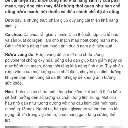
Để cải thiện sức khỏe cũng như khả năng sinh lý của phái
mạnh, quý ông cần thay đổi những thói quen như hạn chế
uống rượu mạnh, hút thuốc và điều chỉnh chế độ ăn uống.
Dưới đây là những thực phẩm giúp quý ông cải thiện khả năng
sinh lý:
Cà chua.
Cà chua rất giàu vitamin C có thể kết hợp các tế bào
và sản xuất collagen, làm cho mạch máu hoạt động mạnh mẽ.
Cải thiện khả năng ham muốn tình dục ở nam giới hiệu quả.
Rượu vang đỏ.
Rượu vang đỏ làm từ nho chứa lượng
polyphenol chống oxy hóa, uống đều đặn giúp bạn giảm nguy cơ
mắc bệnh tim mạch, đồng thời tăng khả năng tình dục. Tuy nhiên
rượu vẫn chứa một lượng calo nhất định, chuyên gia dinh dưỡng
khuyên bạn nên uống tối đa 60 ml/ngày để không ảnh hưởng
sức khỏe.
Hàu.
Tinh dịch có chứa một lượng lớn kẽm, khi cơ thể thiếu kẽm
sẽ ảnh hưởng đến số lượng và chất lượng tinh trùng. Một con
hàu nhỏ gần như tương đương với nhu cầu kẽm của một ngày
(khoảng 15 mg). Ngoài ra, hàu giàu glycogen và taurine, có tác
dụng rất lớn trong việc hỗ trợ chức năng gan, tăng cường thể
lực.