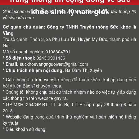
khỏe sinh lý nam giới
Sinhlucnam.vn là diễn đàn chia sẻ, trao đổi và tương tác thông tin
về sinh lực nam
Cơ quan chủ quản: Công ty TNHH Truyền thông Sức khỏe là
Vàng
Trụ sở chính: Thôn 3, xã Phù Lưu Tế, Huyện Mỹ Đức, thành phố Hà
Nội.
Mã số doanh nghiệp: 0108304701
* Số điện thoại:
0243.9901436
* Email:
suckhoevangnguoiviet@gmail.com
* Chịu trách nhiệm nội dung:
Bà Đàm Thị Xuyến
* Các thông tin trên website dùng để tham khảo, khi áp dụng nên
hỏi ý kiến Bác sĩ chuyên khoa.
* Chúng tôi không chịu bất cứ trách nhiệm nào do việc tự ý áp dụng
các thông tin trên website gây ra.
* GP MXH: 254/GP-BTTTT do Bộ TTTH cấp ngày 28 tháng 6 năm
2018.
* Website đang trong quá trình thử nghiệm và hoàn thiện hệ thống
kỹ thuật
*
Điều khoản sử dụng.