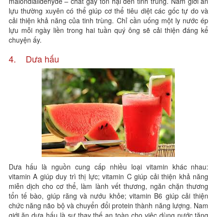
malondialidehyde – chất gây tổn hại đến tinh trùng. Nam giới ăn
lựu thường xuyên có thể giúp cơ thể tiêu diệt các gốc tự do và
cải thiện khả năng của tinh trùng. Chỉ cần uống một ly nước ép
lựu mỗi ngày liền trong hai tuần quý ông sẽ cải thiện đáng kể
chuyện ấy.
4. Dưa hấu
Dưa hấu là nguồn cung cấp nhiều loại vitamin khác nhau:
vitamin A giúp duy trì thị lực; vitamin C giúp cải thiện khả năng
miễn dịch cho cơ thể, làm lành vết thương, ngăn chặn thương
tổn tế bào, giúp răng và nướu khỏe; vitamin B6 giúp cải thiện
chức năng não bộ và chuyển đổi protein thành năng lượng. Nam
giới ăn dưa hấu là sự thay thế an toàn cho việc dùng nước tăng