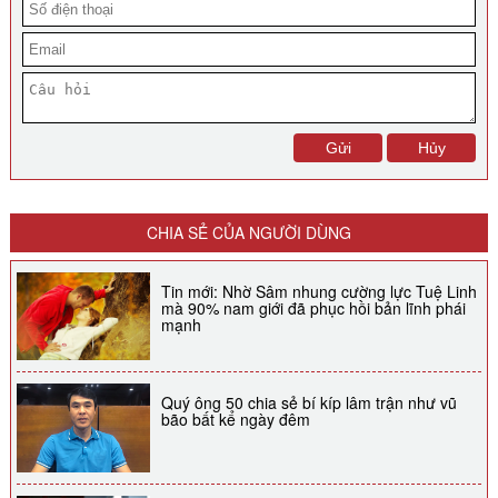
CHIA SẺ CỦA NGƯỜI DÙNG
Tin mới: Nhờ Sâm nhung cường lực Tuệ Linh
mà 90% nam giới đã phục hồi bản lĩnh phái
mạnh
Quý ông 50 chia sẻ bí kíp lâm trận như vũ
bão bất kể ngày đêm