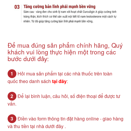
Để mua đúng sản phẩm chính hãng, Quý
khách vui lòng thực hiện một trong các
bước dưới đây:
1
Hỏi mua sản phẩm tại các nhà thuốc trên toàn
quốc theo danh sách
tại đây
:
2
Để lại bình luận, câu hỏi, số điện thoại để được tư
vấn.
3
Điền vào form thông tin đặt hàng online - giao hàng
và thu tiền tại nhà dưới đây .