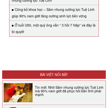
nhung cường lực Tuệ Linh
Công bố khoa học – Sâm nhung cường lực Tuệ Linh
giúp 90% nam giới tăng cường sinh lực bền vững
Ở tuổi U50, một quý ông vẫn “ 3 hồi 7 hiệp” và đây là
bí quyết
BÀI VIẾT NỔI BẬT
Tin mới: Nhờ Sâm nhung cường lực Tuệ Linh
mà 90% nam giới đã phục hồi bản lĩnh phái
mạnh