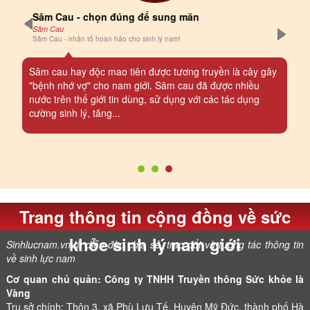
Sâm Cau - chọn đúng để sung mãn
Sâm Cau
Sâm Cau - nhân tố hoàn hảo cho sinh lý nam!
Sâm cau hay độc mao tiên được tương truyền là cây gây
"bệnh nhớ vợ" cho nam giới. Sâm cau đã được nhiều
nước trên thế giới tin dùng, sử dụng với các tác dụng
cường sinh lý, tăng...
Trang thông tin cộng đồng về sức
khỏe sinh lý nam giới
Sinhlucnam.vn là diễn đàn chia sẻ, trao đổi và tương tác thông tin
về sinh lực nam
Cơ quan chủ quản: Công ty TNHH Truyền thông Sức khỏe là
Vàng
Trụ sở chính: Thôn 3, xã Phù Lưu Tế, Huyện Mỹ Đức, thành phố Hà