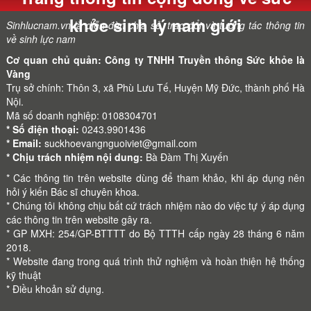
khỏe sinh lý nam giới
Sinhlucnam.vn là diễn đàn chia sẻ, trao đổi và tương tác thông tin
về sinh lực nam
Cơ quan chủ quản: Công ty TNHH Truyền thông Sức khỏe là
Vàng
Trụ sở chính: Thôn 3, xã Phù Lưu Tế, Huyện Mỹ Đức, thành phố Hà
Nội.
Mã số doanh nghiệp: 0108304701
* Số điện thoại:
0243.9901436
* Email:
suckhoevangnguoiviet@gmail.com
* Chịu trách nhiệm nội dung:
Bà Đàm Thị Xuyến
* Các thông tin trên website dùng để tham khảo, khi áp dụng nên
hỏi ý kiến Bác sĩ chuyên khoa.
* Chúng tôi không chịu bất cứ trách nhiệm nào do việc tự ý áp dụng
các thông tin trên website gây ra.
* GP MXH: 254/GP-BTTTT do Bộ TTTH cấp ngày 28 tháng 6 năm
2018.
* Website đang trong quá trình thử nghiệm và hoàn thiện hệ thống
kỹ thuật
*
Điều khoản sử dụng.