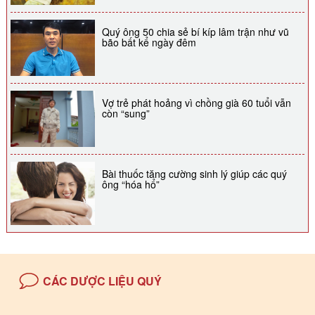
Quý ông 50 chia sẻ bí kíp lâm trận như vũ
bão bất kể ngày đêm
Vợ trẻ phát hoảng vì chồng già 60 tuổi vẫn
còn “sung”
Bài thuốc tăng cường sinh lý giúp các quý
ông “hóa hổ”
CÁC DƯỢC LIỆU QUÝ