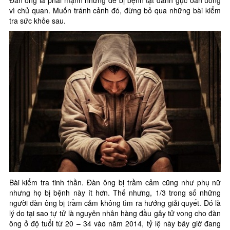
Đàn ông là phái mạnh nhưng dễ bị bệnh tật đánh gục oan uổng
vì chủ quan. Muốn tránh cảnh đó, đừng bỏ qua những bài kiểm
tra sức khỏe sau.
Bài kiểm tra tinh thần. Đàn ông bị trầm cảm cũng như phụ nữ
nhưng họ bị bệnh này ít hơn. Thế nhưng, 1/3 trong số những
người đàn ông bị trầm cảm không tìm ra hướng giải quyết. Đó là
lý do tại sao tự tử là nguyên nhân hàng đầu gây tử vong cho đàn
ông ở độ tuổi từ 20 – 34 vào năm 2014, tỷ lệ này bây giờ đang