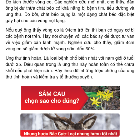
Đo kích thước vòng eo. Các nghiên cứu mới nhất cho thấy, đàn
ông bị dư thừa chất béo có khả năng bị bệnh tim, tiểu đường và
ung thư. Do bởi, chất béo bụng là một dạng chất béo đặc biệt
gây hại cho các vùng nội tạng.
Nếu quý ông thấy vòng eo là 94cm trở lên thì bạn có nguy cơ bị
các bệnh nói trên. Hãy nói chuyện với các bác sỹ để được tư vấn
về việc giảm cân lành mạnh. Nghiên cứu cho thấy, giảm 4cm
vòng eo sẽ giảm được tử vong sớm đến 60%.
Ung thư tinh hoàn. Là loại bệnh phổ biến nhất với nam giới ở tuổi
dưới 35. Điều quan trọng là ung thư này hoàn toàn có thể chữa
khỏi nếu phát hiện sớm. Hãy theo dõi những triệu chứng của ung
thư tinh hoàn và kiểm tra y tế thường xuyên.