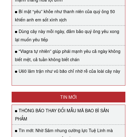
Bí mật “yêu” khỏe như thanh niên của quý ông 50
khiến anh em sốt xình xịch
Dùng cây này mỗi ngày, đảm bảo quý ông yêu xong
lại muốn yêu tiếp
"Viagra tự nhiên” giúp phái mạnh yêu cả ngày không
biết mệt, cả tuần không biết chán
U60 lâm trận như vũ bão chỉ nhờ rễ của loài cây này
TIN MỚI
THÔNG BÁO THAY ĐỔI MẪU MÃ BAO BÌ SẢN
PHẨM
Tin mới: Nhờ Sâm nhung cường lực Tuệ Linh mà