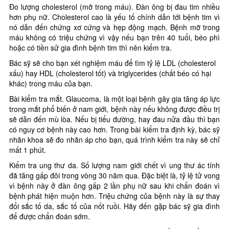
Đo lượng cholesterol (mỡ trong máu). Đàn ông bị đau tim nhiều
hơn phụ nữ. Cholesterol cao là yếu tố chính dẫn tới bệnh tim vì
nó dẫn đến chứng xơ cứng và hẹp động mạch. Bệnh mỡ trong
máu không có triệu chứng vì vậy nếu bạn trên 40 tuổi, béo phì
hoặc có tiền sử gia đình bệnh tim thì nên kiểm tra.
Bác sỹ sẽ cho bạn xét nghiệm máu để tìm tỷ lệ LDL (cholesterol
xấu) hay HDL (cholesterol tốt) và triglycerides (chất béo có hại
khác) trong máu của bạn.
Bài kiểm tra mắt. Glaucoma, là một loại bệnh gây gia tăng áp lực
trong mắt phổ biến ở nam giới, bệnh này nếu không được điều trị
sẽ dẫn đến mù lòa. Nếu bị tiểu đường, hay đau nửa đầu thì bạn
có nguy cơ bệnh này cao hơn. Trong bài kiểm tra định kỳ, bác sỹ
nhãn khoa sẽ đo nhãn áp cho bạn, quá trình kiểm tra này sẽ chỉ
mất 1 phút.
Kiểm tra ung thư da. Số lượng nam giới chết vì ung thư ác tính
đã tăng gấp đôi trong vòng 30 năm qua. Đặc biệt là, tỷ lệ tử vong
vì bệnh này ở đàn ông gấp 2 lần phụ nữ sau khi chẩn đoán vì
bệnh phát hiện muộn hơn. Triệu chứng của bệnh này là sự thay
đổi sắc tố da, sắc tố của nốt ruồi. Hãy đến gặp bác sỹ gia đình
để được chẩn đoán sớm.