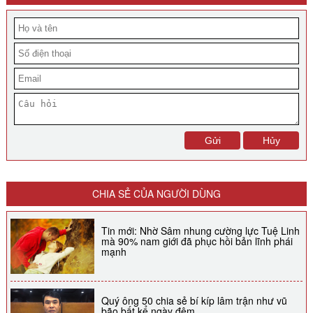
CHIA SẺ CỦA NGƯỜI DÙNG
Tin mới: Nhờ Sâm nhung cường lực Tuệ Linh
mà 90% nam giới đã phục hồi bản lĩnh phái
mạnh
Quý ông 50 chia sẻ bí kíp lâm trận như vũ
bão bất kể ngày đêm