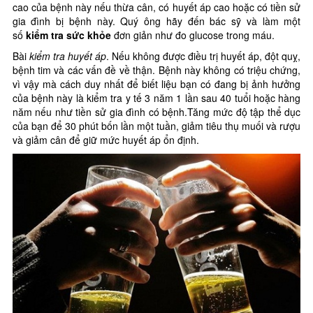
cao của bệnh này nếu thừa cân, có huyết áp cao hoặc có tiền sử
gia đình bị bệnh này. Quý ông hãy đến bác sỹ và làm một
số
kiểm tra sức khỏe
đơn giản như đo glucose trong máu.
Bài
kiểm tra huyết áp
. Nếu không được điều trị huyết áp, đột quỵ,
bệnh tim và các vấn đề về thận. Bệnh này không có triệu chứng,
vì vậy mà cách duy nhất để biết liệu bạn có đang bị ảnh hưởng
của bệnh này là kiểm tra y tế 3 năm 1 lần sau 40 tuổi hoặc hàng
năm nếu như tiền sử gia đình có bệnh.Tăng mức độ tập thể dục
của bạn để 30 phút bốn lần một tuần, giảm tiêu thụ muối và rượu
và giảm cân để giữ mức huyết áp ổn định.